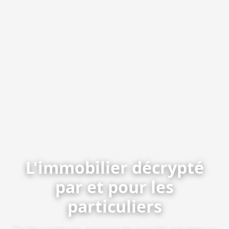
L'immobilier décrypté
par et pour les
particuliers