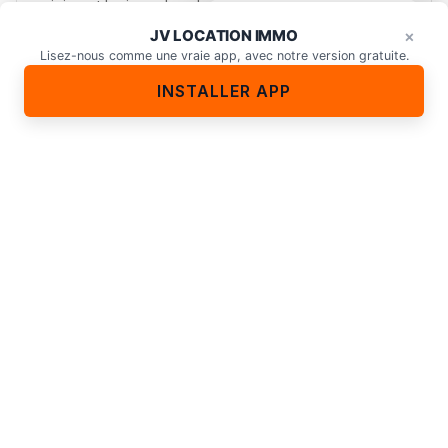
origine et logique de calcul INSEE Dans un devis de
Épargne, crédit, placement…
×
travaux, un poste grimpe rarement…
JV LOCATION IMMO
demandez-moi.
×
Lisez-nous comme une vraie app, avec notre version gratuite.
8 août 2026
INSTALLER APP
INVESTIR
Plus-value résidence secondaire : calcul et
imposition
Plus-value résidence secondaire : définition et fil
conducteur avec un cas pratique La notion de plus-
value immobilière s’applique dès que le prix…
8 août 2026